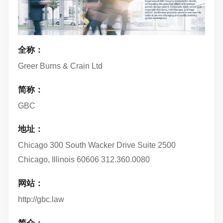
全称：
Greer Burns & Crain Ltd
简称：
GBC
地址：
Chicago 300 South Wacker Drive Suite 2500
Chicago, Illinois 60606 312.360.0080
网站：
http://gbc.law