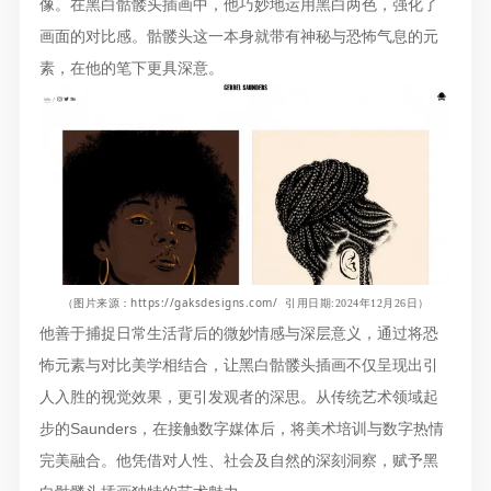
像。在黑白骷髅头插画中，他巧妙地运用黑白两色，强化了
画面的对比感。骷髅头这一本身就带有神秘与恐怖气息的元
素，在他的笔下更具深意。
https://gaksdesigns.com/
（图片来源
：
引用日期:2024年12月26日）
他善于捕捉日常生活背后的微妙情感与深层意义，通过将恐
怖元素与对比美学相结合，让黑白骷髅头插画不仅呈现出引
人入胜的视觉效果，更引发观者的深思。从传统艺术领域起
步的Saunders，在接触数字媒体后，将美术培训与数字热情
完美融合。他凭借对人性、社会及自然的深刻洞察，赋予黑