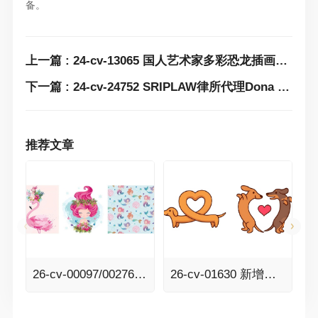
备。
上一篇 : 24-cv-13065 国人艺术家多彩恐龙插画版权发案！这张图片不能再用，立刻下架！
下一篇 : 24-cv-24752 SRIPLAW律所代理Dona Gelsinger版权再发新案！15张图片，115家店铺中招
推荐文章
26-cv-00097/00276 几乎快被遗忘的美人鱼终于获批了！Senay Kurtulus美人鱼、动物元素插画版权全面来袭！
26-cv-01630 新增避雷版权图+13！智利设计师irmirx可爱简洁的卡通涂鸦版权印花发案！