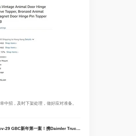
幸中招，及时下架处理，做好应对准备。
下一篇 : 25-cv-29 GBC新年第一案！携Daimler Truck戴姆勒卡车81个商标发案维权，速看避雷！