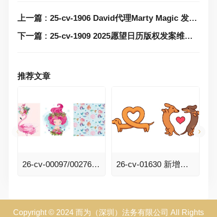
上一篇 : 25-cv-1906 David代理Marty Magic 发饰耳夹版权发案！这两款产品立刻下架！
下一篇 : 25-cv-1909 2025愿望日历版权发案维权！这些图片谨慎使用，日历卖家速看避雷！
推荐文章
26-cv-00097/00276 几乎快被遗忘的美人鱼终于获批了！Senay Kurtulus美人鱼、动物元素插画版权全面来袭！
26-cv-01630 新增避雷版权图+13！智利设计师irmirx可爱简洁的卡通涂鸦版权印花发案！
Copyright © 2024 而为（深圳）法务有限公司 All Rights