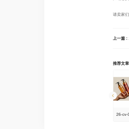
请卖家们
推荐文章
25-cv-25907 历时七个多月的RESIDENT EVIL生化危机案件TRO传票已发，341家店铺面临冻结风险！