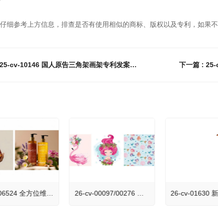
仔细参考上方信息，排查是否有使用相似的商标、版权以及专利，如果不
上一篇 : 25-cv-10146 国人原告三角架画架专利发案维权中！相关产品速排查下架！
26-cv-06524 全方位维权！BSF律所代理Besque美体油发案，速排查！
26-cv-00097/00276 几乎快被遗忘的美人鱼终于获批了！Senay Kurtulus美人鱼、动物元素插画版权全面来袭！