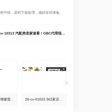
幸中招，及时下架处理，做好应对准备。
下一篇 : 25-cv-10313 汽配类卖家速看！GBC代理现代汽车数十个商标发案维权，速排查下架！
26-cv-01630 新增避雷版权图+13！智利设计师irmirx可爱简洁的卡通涂鸦版权印花发案！
26-cv-01633 362家店铺已被锁定！Keith & Ference代理乌克兰艺术家Elvira Safiullina四张版权图在宾州发案!
26-cv-9197 国人案件+1！一款看台座椅外观专利