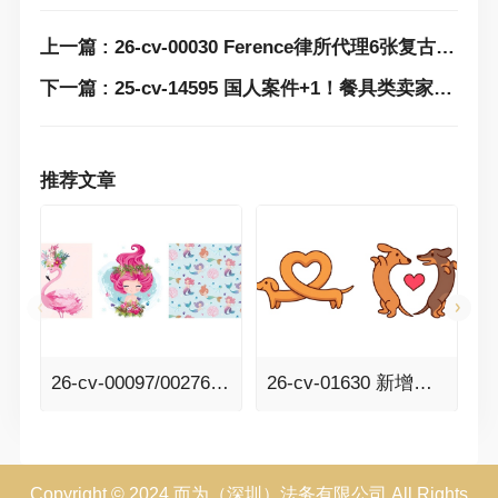
上一篇 : 26-cv-00030 Ference律所代理6张复古插画发案！涉及吉他、头盔等元素！
下一篇 : 25-cv-14595 国人案件+1！餐具类卖家避雷这张图，正在维权中！
推荐文章
26-cv-00097/00276 几乎快被遗忘的美人鱼终于获批了！Senay Kurtulus美人鱼、动物元素插画版权全面来袭！
26-cv-01630 新增避雷版权图+13！智利设计师irmirx可爱简洁的卡通涂鸦版权印花发案！
Copyright © 2024 而为（深圳）法务有限公司 All Rights