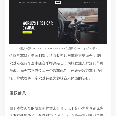
（图片来源：https://carcrashmusic.com/ 引用日期:2026年1月13日）
这款
汽车钹
在美国制造，将
特制镲片与车载支架结合
，能
让
驾驶者在行车途中随音乐即兴敲击，为旅程注入鲜活的节奏
乐趣
。
如今它不仅仅是一个汽车配件
，
已走进数万车主的生
活
，
承载着将日常驾驶转变为趣味音乐体验的初心。
版权信息
由于本案涉及的版权图片暂未公开，以下是小为查询到原告
名下有两组版权，包括视频和图片，也在原告官网截取了部