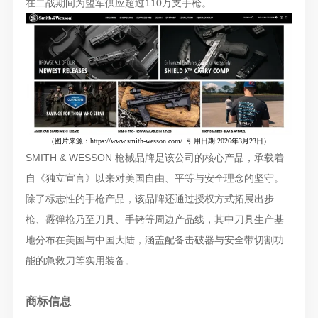
在二战期间为盟军供应超过110万支手枪。
（图片来源
：
https://www.smith-wesson.com/
引用日期:2026年3月23日）
SMITH & WESSON 枪械品牌是该公司的核心
产品
，承载着
自《独立宣言》以来对美国自由、平等与安全理念的坚守。
除了标志性的手枪产品，该品牌还通过授权方式拓展出步
枪、霰弹枪乃至刀具、手铐等周边产品线，其中刀具生产基
地分布在美国与中国大陆，涵盖配备击破器与安全带切割功
能的急救刀等实用装备。
商标信息