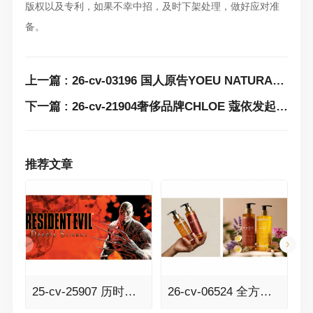
版权以及专利，如果不幸中招，及时下架处理，做好应对准
备。
上一篇 : 26-cv-03196 国人原告YOEU NATURAL护肤膏商标发案维权，速排查下架相关产品！
下一篇 : 26-cv-21904奢侈品牌CHLOE 蔻依发起多个商标维权！跨境卖家必看！
推荐文章
25-cv-25907 历时七个多月的RESIDENT EVIL生化危机案件TRO传票已发，341家店铺面临冻结风险！
26-cv-06524 全方位维权！BSF律所代理Besque美体油发案，速排查！