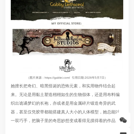
（图片来源：https://gablei.com/ 引用日期:2026年5月7日）
她擅长把奇幻、暗黑怪诞的恐怖元素，和实用物件结合起
来。无论是用黏土塑造栩栩如生的生物假体，还是用布料编
织出诡谲梦幻的长袍，亦或者是用金属碎片锻造奇异的武
器，甚至仅凭胶带都能搭建真人大小的人体模型，她总能以
一双巧手，把脑子里的奇思妙想变成看得见摸得着的作品。