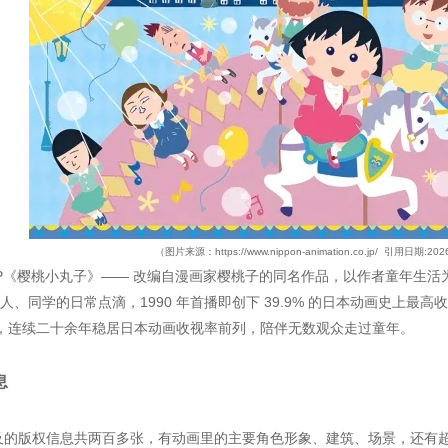
（图片来源：https://www.nippon-animation.co.jp/ 引用日期:
IP《樱桃小丸子》—— 改编自漫画家樱桃子的同名作品，以作者童年生
人、同学的日常点滴，1990 年首播即创下 39.9% 的日本动画史上最高收
 集，连续二十余年稳居日本动画收视率前列，陪伴无数观众走过童年。
息
及的版权信息共两百多张，有动画里的主要角色形象、建筑、场景，还有