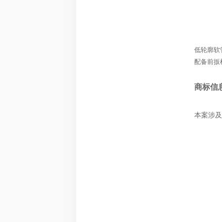
低轮廓软
配备前扳
商标信
本案涉及