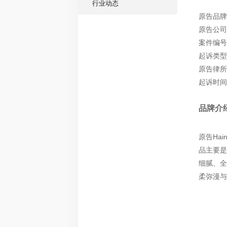
行业动态
原告品牌：
原告公司：Ha
案件编号：
起诉类型
原告律所：De
起诉时间：
品牌介
原告Hain
品主要是
细腻、全
柔弥漫与