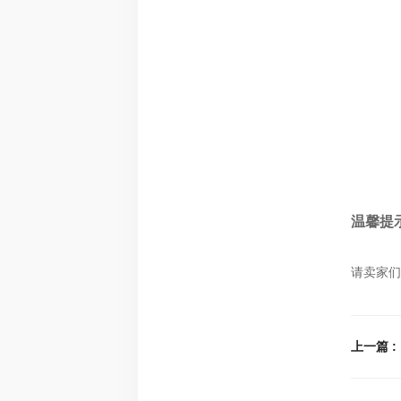
温馨提
请卖家们